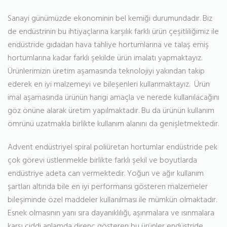
Sanayi günümüzde ekonominin bel kemiği durumundadır. Biz
de endüstrinin bu ihtiyaçlarına karşılık farklı ürün çeşitliliğimiz ile
endüstride gıdadan hava tahliye hortumlarına ve talaş emiş
hortumlarına kadar farklı şekilde ürün imalatı yapmaktayız.
Ürünlerimizin üretim aşamasında teknolojiyi yakından takip
ederek en iyi malzemeyi ve bileşenleri kullanmaktayız. Ürün
imal aşamasında ürünün hangi amaçla ve nerede kullanılacağını
göz önüne alarak üretim yapılmaktadır. Bu da ürünün kullanım
ömrünü uzatmakla birlikte kullanım alanını da genişletmektedir.
Advent endüstriyel spiral poliüretan hortumlar endüstride pek
çok görevi üstlenmekle birlikte farklı şekil ve boyutlarda
endüstriye adeta can vermektedir. Yoğun ve ağır kullanım
şartları altında bile en iyi performansı gösteren malzemeler
bileşiminde özel maddeler kullanılması ile mümkün olmaktadır.
Esnek olmasının yanı sıra dayanıklılığı, aşınmalara ve ısınmalara
karşı ciddi anlamda direnç gösteren bu ürünler endüstride