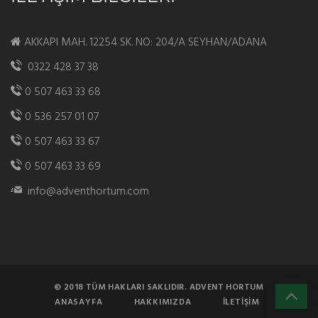
AKKAPI MAH. 12254 SK. NO: 204/A SEYHAN/ADANA
0322 428 37 38
0 507 463 33 68
0 536 257 01 07
0 507 463 33 67
0 507 463 33 69
info@adventhortum.com
© 2018 TÜM HAKLARI SAKLIDIR. ADVENT HORTUM
ANASAYFA
HAKKIMIZDA
İLETIŞIM