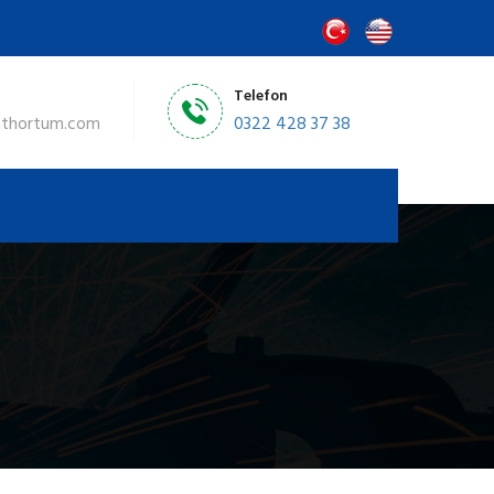
Telefon
nthortum.com
0322 428 37 38