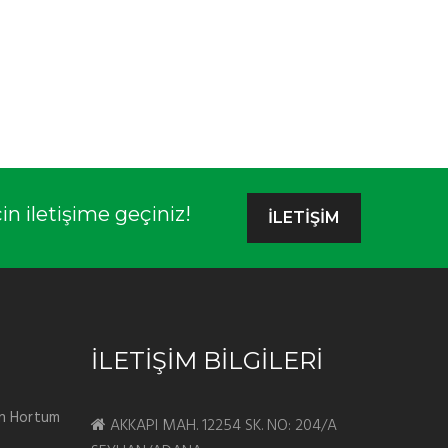
n iletişime geçiniz!
İLETIŞIM
İLETİŞİM BİLGİLERİ
tan Hortum
AKKAPI MAH. 12254 SK. NO: 204/A