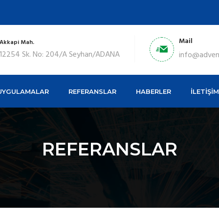
Mail
Akkapi Mah.
12254 Sk. No: 204/A Seyhan/ADANA
info@adve
UYGULAMALAR
REFERANSLAR
HABERLER
İLETİŞİM
REFERANSLAR