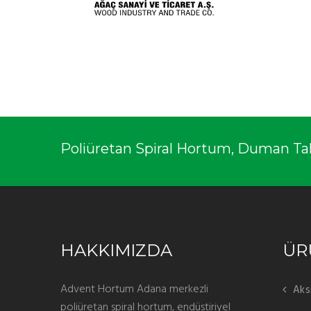
Poliüretan Spiral Hortum, Duman Tahli
HAKKIMIZDA
ÜR
Advent Hortum Adana merkezli
Aks
poliüretan spiral hortum, endüstiriyel