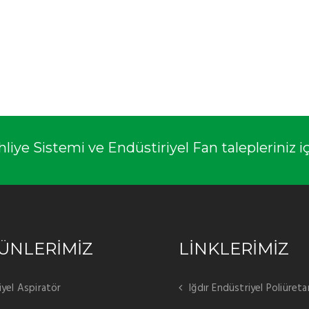
ye Sistemi ve Endüstiriyel Fan talepleriniz içi
ÜNLERİMİZ
LİNKLERİMİZ
iyel Aspiratör
Iğdır Endüstriyel Poliüre