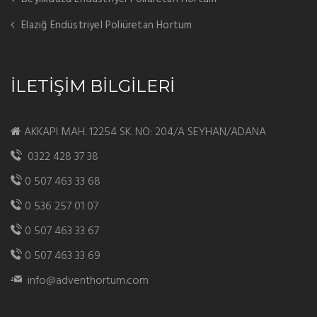
Elazığ Endüstriyel Poliüretan Hortum
İLETİŞİM BİLGİLERİ
AKKAPI MAH. 12254 SK. NO: 204/A SEYHAN/ADANA
0322 428 37 38
0 507 463 33 68
0 536 257 01 07
0 507 463 33 67
0 507 463 33 69
info@adventhortum.com