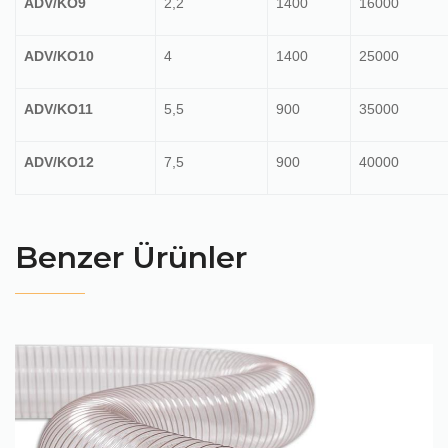
ADV/KO9
2,2
1400
16000
ADV/KO10
4
1400
25000
ADV/KO11
5,5
900
35000
ADV/KO12
7,5
900
40000
Benzer Ürünler