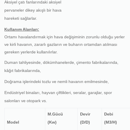
Aksiyel çatı fanlarındaki aksiyel
pervaneler dikey akışlı bir hava
hareketi sağlarlar.
Kullanım Alanları:
Ortamı havalandırmak için hava değişiminin zorunlu olduğu yerler
ve kirli havanın, zararlı gazların ve buharın ortamdan atılması
gereken yerlerde kullanılırlar.
Duman tahliyesinde, dökümhanelerde, çimento fabrikalarında,
kâğıt fabrikalarında,
Doğrama işlerindeki tozlu ve nemli havanın emilmesinde,
Endüstriyel binaları, hayvan çiftlikleri, seralar, garajlar, spor
salonları ve otopark vs.
M.Gücü
Devir
Debi
Model
(Kw)
(D/D)
(M3/H)