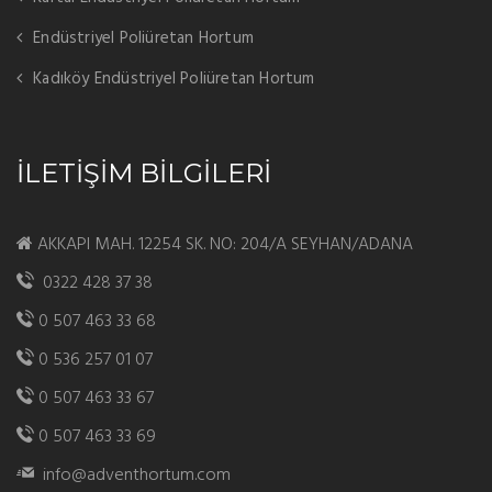
Endüstriyel Poliüretan Hortum
Kadıköy Endüstriyel Poliüretan Hortum
İLETİŞİM BİLGİLERİ
AKKAPI MAH. 12254 SK. NO: 204/A SEYHAN/ADANA
0322 428 37 38
0 507 463 33 68
0 536 257 01 07
0 507 463 33 67
0 507 463 33 69
info@adventhortum.com