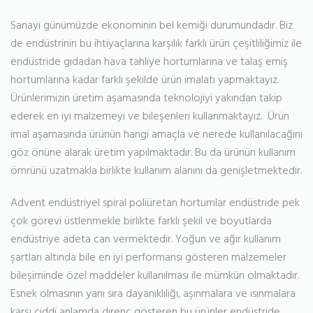
Sanayi günümüzde ekonominin bel kemiği durumundadır. Biz
de endüstrinin bu ihtiyaçlarına karşılık farklı ürün çeşitliliğimiz ile
endüstride gıdadan hava tahliye hortumlarına ve talaş emiş
hortumlarına kadar farklı şekilde ürün imalatı yapmaktayız.
Ürünlerimizin üretim aşamasında teknolojiyi yakından takip
ederek en iyi malzemeyi ve bileşenleri kullanmaktayız. Ürün
imal aşamasında ürünün hangi amaçla ve nerede kullanılacağını
göz önüne alarak üretim yapılmaktadır. Bu da ürünün kullanım
ömrünü uzatmakla birlikte kullanım alanını da genişletmektedir.
Advent endüstriyel spiral poliüretan hortumlar endüstride pek
çok görevi üstlenmekle birlikte farklı şekil ve boyutlarda
endüstriye adeta can vermektedir. Yoğun ve ağır kullanım
şartları altında bile en iyi performansı gösteren malzemeler
bileşiminde özel maddeler kullanılması ile mümkün olmaktadır.
Esnek olmasının yanı sıra dayanıklılığı, aşınmalara ve ısınmalara
karşı ciddi anlamda direnç gösteren bu ürünler endüstride