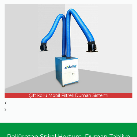
ÜRÜN DETAYI
Çift kollu Mobil Filtreli Duman Sistemi
Poliüretan Spiral Hortum, Duman Tahliye