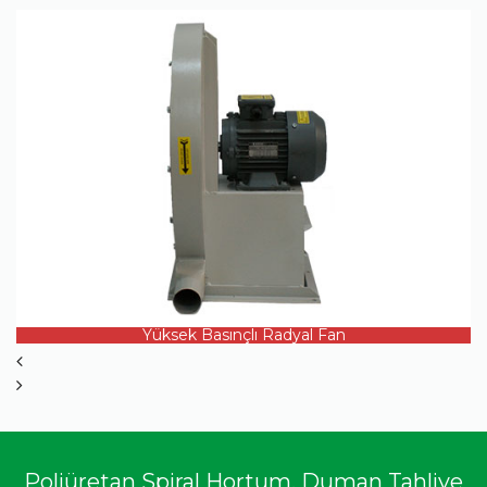
ÜRÜN DETAYI
Yüksek Basınçlı Radyal Fan
Poliüretan Spiral Hortum, Duman Tahliye