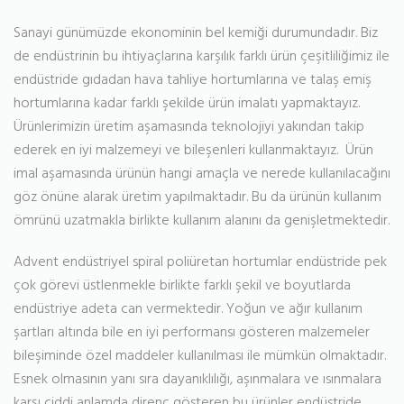
Sanayi günümüzde ekonominin bel kemiği durumundadır. Biz
de endüstrinin bu ihtiyaçlarına karşılık farklı ürün çeşitliliğimiz ile
endüstride gıdadan hava tahliye hortumlarına ve talaş emiş
hortumlarına kadar farklı şekilde ürün imalatı yapmaktayız.
Ürünlerimizin üretim aşamasında teknolojiyi yakından takip
ederek en iyi malzemeyi ve bileşenleri kullanmaktayız. Ürün
imal aşamasında ürünün hangi amaçla ve nerede kullanılacağını
göz önüne alarak üretim yapılmaktadır. Bu da ürünün kullanım
ömrünü uzatmakla birlikte kullanım alanını da genişletmektedir.
Advent endüstriyel spiral poliüretan hortumlar endüstride pek
çok görevi üstlenmekle birlikte farklı şekil ve boyutlarda
endüstriye adeta can vermektedir. Yoğun ve ağır kullanım
şartları altında bile en iyi performansı gösteren malzemeler
bileşiminde özel maddeler kullanılması ile mümkün olmaktadır.
Esnek olmasının yanı sıra dayanıklılığı, aşınmalara ve ısınmalara
karşı ciddi anlamda direnç gösteren bu ürünler endüstride