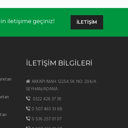
n iletişime geçiniz!
İLETİŞİM
İLETİŞİM BİLGİLERİ
üretan
AKKAPI MAH. 12254 SK. NO: 204/A
SEYHAN/ADANA
retan
0322 428 37 38
0 507 463 33 68
etan
0 536 257 01 07