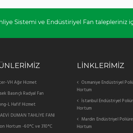
ye Sistemi ve Endüstiriyel Fan talepleriniz içi
ÜNLERİMİZ
LİNKLERİMİZ
ter-VH Ağır Hizmet
Osmaniye Endüstriyel Poli
Hortum
sek Basınçlı Radyal Fan
İstanbul Endüstriyel Poliü
ong-L Hafif Hizmet
Hortum
AEVİ DUMAN TAHLİYE FANI
Mardin Endüstriyel Poliür
ikon Hortum -60°C ve 310°C
Hortum