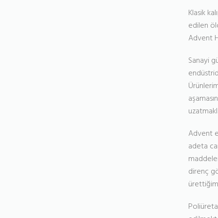
Klasik ka
edilen öl
Advent H
Sanayi gü
endüstrid
Ürünlerim
aşamasın
uzatmakla
Advent en
adeta can
maddeler 
direnç gö
ürettiğim
Poliüreta