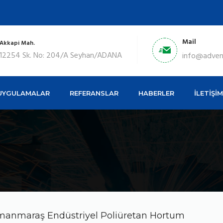
Mail
Akkapi Mah.
12254 Sk. No: 204/A Seyhan/ADANA
info@adve
UYGULAMALAR
REFERANSLAR
HABERLER
İLETİŞİM
anmaraş Endüstriyel Poliüretan Hortum