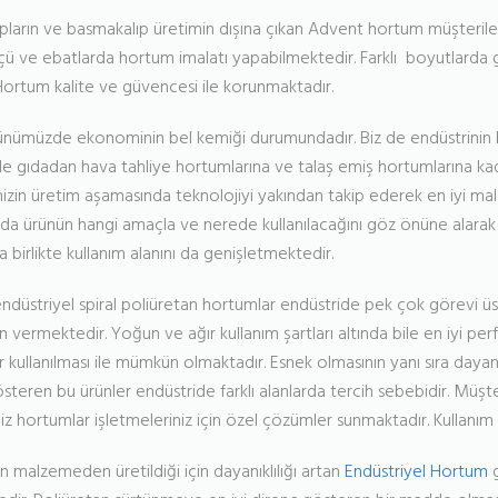
lıpların ve basmakalıp üretimin dışına çıkan Advent hortum müşteriler
çü ve ebatlarda hortum imalatı yapabilmektedir. Farklı boyutlarda 
ortum kalite ve güvencesi ile korunmaktadır.
nümüzde ekonominin bel kemiği durumundadır. Biz de endüstrinin bu iht
e gıdadan hava tahliye hortumlarına ve talaş emiş hortumlarına kada
izin üretim aşamasında teknolojiyi yakından takip ederek en iyi mal
da ürünün hangi amaçla ve nerede kullanılacağını göz önüne alarak
 birlikte kullanım alanını da genişletmektedir.
düstriyel spiral poliüretan hortumlar endüstride pek çok görevi üst
 vermektedir. Yoğun ve ağır kullanım şartları altında bile en iyi 
kullanılması ile mümkün olmaktadır. Esnek olmasının yanı sıra dayanık
steren bu ürünler endüstride farklı alanlarda tercih sebebidir. Müşte
iz hortumlar işletmeleriniz için özel çözümler sunmaktadır. Kullanım a
n malzemeden üretildiği için dayanıklılığı artan
Endüstriyel Hortum
g