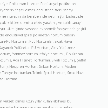
iyel Poliüretan Hortum Endüstriyel poliüretan
etlerin çeşitli olması endüstride farklı sanayi
me ihtiyacını da beraberinde getirmiştir. Endüstride
ok sektöre domino etkisi yaratmış ve farklı sanayi
ıştır. Ülke içinde yaşanan ekonomik faaliyetlerin çeşitli
e endüstriyel spiral poliüretan hortum talebini
etan-Pu Hortumlar, Pvc Hortumlar, Sıcak Hava
ayanıklı Poliüretan PU Hortum, Alev Yürütmez
 Hortum, Yanmaz hortum, itfaiye hortumu, Poliüretan
oz Emiş, Ağır Hizmet Hortumları, Siyah Toz Emiş, Şeffaf
ortum), Neopren Hortum, Silikon Hortum, Maden
Tahliye hortumları, Teknik Spiral Hortum, Sıcak Hava
etan Hortum
 yüksek olması uzun yıllar kullanılabilmesi bu
 uzun yıllar kullanım imkanını beraberinde getiren