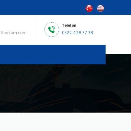
Telefon
nthortum.com
0322 428 37 38