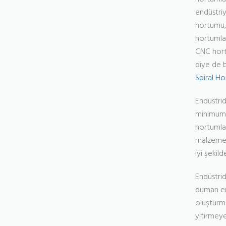
endüstriy
hortumu, 
hortumlar
CNC hortu
diye de b
Spiral H
Endüstrid
minimum s
hortumlar
malzemele
iyi şekil
Endüstri
duman emm
oluşturma
yitirmeye