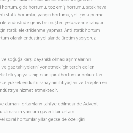
elli hortum, gıda hortumu, toz emiş hortumu, sıcak hava
ti statik horumlar, yangın hortumu, yol için süpürme
i ile endüstride geniş bir müşteri yelpazesine sahiptir.
çin statik elektriklenme yapmaz. Anti statik hortum
ortum olarak endüstiriyel alanda üretim yapıyoruz.
k ve soğuğa karşı dayanıklı olması aşınmalarının
ve gaz tahliyelerini yönetmek için tercih edilen
ik telli yapıya sahip olan spiral hortumlar poliüretan
lece yüksek endüstri sanayinin ihtiyaçları ve talepleri en
 endüstriye hizmet etmektedir.
 ve dumanlı ortamların tahliye edilmesinde Advent
ü olmasının yanı sıra güvenli bir ortam
el spiral hortumlar yıllar geçse de özelliğini