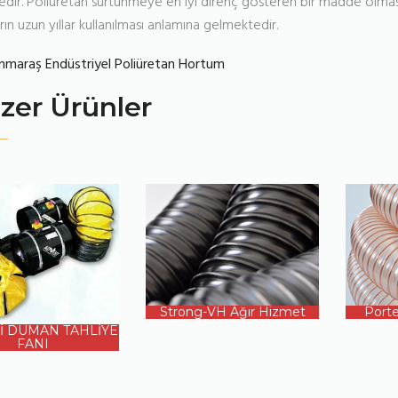
dir. Poliüretan sürtünmeye en iyi direnç gösteren bir madde olması
ın uzun yıllar kullanılması anlamına gelmektedir.
maraş Endüstriyel Poliüretan Hortum
zer Ürünler
ÜRÜN DETAYI
ÜR
ÜN DETAYI
Strong-VH Ağır Hizmet
Porte
İ DUMAN TAHLİYE
FANI