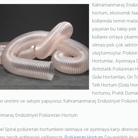
Kahramanmaraş Endüstr
hortum, ekonomik faaliy
kollarında temel malze
yaşanan bu talep pek ç
kollarını ortaya çıkarm
olması pek çok sektörd
oluşturmuştur. Poliür
Hortumlar, Aşınmaya D
Antistatik Poliüretan
Gıda Hortumları, Gri T
Telli Hortum (Gıda H
hortumu, Pratik Duman 
rı üretimi ve satışını yapıyoruz. Kahramanmaraş Endüstriyel Poliür
maraş Endüstriyel Poliüretan Hortum
el Spiral poliüretan hortumların ısınmaya ve aşınmaya karşı direncinin
ın tercih edilmesini sağlamıştır.
Poliüretan Hortum
Dayanıklılığı ile