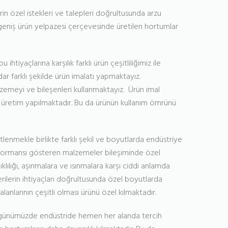
in özel istekleri ve talepleri doğrultusunda arzu
geniş ürün yelpazesi çerçevesinde üretilen hortumlar
iyaçlarına karşılık farklı ürün çeşitliliğimiz ile
r farklı şekilde ürün imalatı yapmaktayız.
zemeyi ve bileşenleri kullanmaktayız. Ürün imal
 üretim yapılmaktadır. Bu da ürünün kullanım ömrünü
lenmekle birlikte farklı şekil ve boyutlarda endüstriye
performansı gösteren malzemeler bileşiminde özel
lılığı, aşınmalara ve ısınmalara karşı ciddi anlamda
rilerin ihtiyaçları doğrultusunda özel boyutlarda
lanlarının çeşitli olması ürünü özel kılmaktadır.
ünümüzde endüstride hemen her alanda tercih