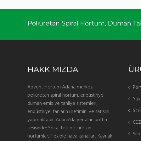
Poliüretan Spiral Hortum, Duman Tahli
HAKKIMIZDA
ÜR
Advent Hortum Adana merkezli
Por
poliüretan spiral hortum, endüstiriyel
Yük
duman emiş ve tahliye sistemleri,
Str
endüstiriyel fanların üretimini ve satışını
yapmaktadır. Adana’da yer alan üretim
CEZ
tesisinde; Spiral telli poliüretan
Sil
hortumlar, Flexible hava kanalları, Kaynak