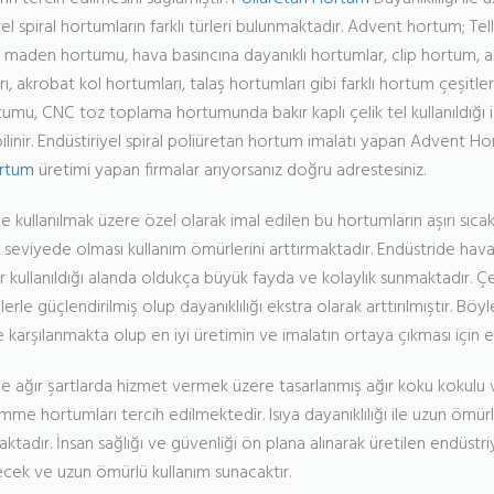
el spiral hortumların farklı türleri bulunmaktadır. Advent hortum; T
maden hortumu, hava basıncına dayanıklı hortumlar, clip hortum, an
ı, akrobat kol hortumları, talaş hortumları gibi farklı hortum çeşitler
mu, CNC toz toplama hortumunda bakır kaplı çelik tel kullanıldığı i
ilinir. Endüstiriyel spiral poliüretan hortum imalatı yapan Advent H
ortum
üretimi yapan firmalar arıyorsanız doğru adrestesiniz.
e kullanılmak üzere özel olarak imal edilen bu hortumların aşırı sıca
eviyede olması kullanım ömürlerini arttırmaktadır. Endüstride hava 
 kullanıldığı alanda oldukça büyük fayda ve kolaylık sunmaktadır. Çel
rle güçlendirilmiş olup dayanıklılığı ekstra olarak arttırılmıştır. Böy
de karşılanmakta olup en iyi üretimin ve imalatın ortaya çıkması için
de ağır şartlarda hizmet vermek üzere tasarlanmış ağır koku kokulu
e hortumları tercih edilmektedir. Isıya dayanıklılığı ile uzun ömürl
ktadır. İnsan sağlığı ve güvenliği ön plana alınarak üretilen endüstriy
cek ve uzun ömürlü kullanım sunacaktır.