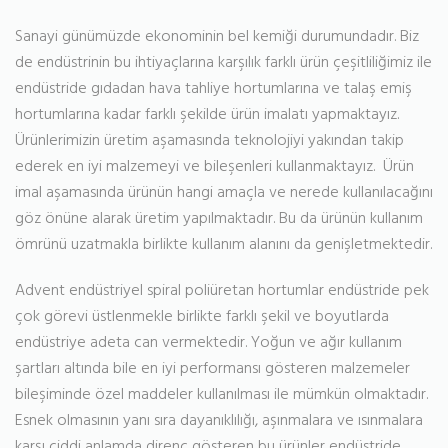
Sanayi günümüzde ekonominin bel kemiği durumundadır. Biz
de endüstrinin bu ihtiyaçlarına karşılık farklı ürün çeşitliliğimiz ile
endüstride gıdadan hava tahliye hortumlarına ve talaş emiş
hortumlarına kadar farklı şekilde ürün imalatı yapmaktayız.
Ürünlerimizin üretim aşamasında teknolojiyi yakından takip
ederek en iyi malzemeyi ve bileşenleri kullanmaktayız. Ürün
imal aşamasında ürünün hangi amaçla ve nerede kullanılacağını
göz önüne alarak üretim yapılmaktadır. Bu da ürünün kullanım
ömrünü uzatmakla birlikte kullanım alanını da genişletmektedir.
Advent endüstriyel spiral poliüretan hortumlar endüstride pek
çok görevi üstlenmekle birlikte farklı şekil ve boyutlarda
endüstriye adeta can vermektedir. Yoğun ve ağır kullanım
şartları altında bile en iyi performansı gösteren malzemeler
bileşiminde özel maddeler kullanılması ile mümkün olmaktadır.
Esnek olmasının yanı sıra dayanıklılığı, aşınmalara ve ısınmalara
karşı ciddi anlamda direnç gösteren bu ürünler endüstride