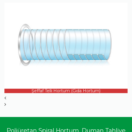
ÜRÜN DETAYI
Şeffaf Telli Hortum (Gıda Hortum)
Poliüretan Spiral Hortum, Duman Tahliye